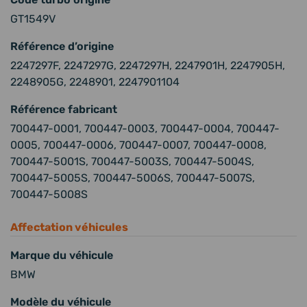
Code turbo origine
GT1549V
Référence d’origine
2247297F, 2247297G, 2247297H, 2247901H, 2247905H,
2248905G, 2248901, 2247901104
Référence fabricant
700447-0001, 700447-0003, 700447-0004, 700447-
0005, 700447-0006, 700447-0007, 700447-0008,
700447-5001S, 700447-5003S, 700447-5004S,
700447-5005S, 700447-5006S, 700447-5007S,
700447-5008S
Affectation véhicules
Marque du véhicule
BMW
Modèle du véhicule