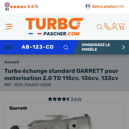
Panneau de gestion des cookies
4,5/
5
Notre atelier
>
(62)
CHOISISSEZ LE
Rechercher
MODÈLE
Accueil
Turbo échange standard GARRETT
pour
motorisation 2.0 TD 115cv, 136cv, 132cv
REF : RCD-700447-0008
3 avis