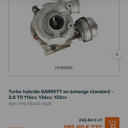
›
HYBRIDE
Turbo hybride GARRETT en échange standard -
Tur
2.0 TD 115cv, 136cv, 132cv
REF 
REF : HYB-700447-0008
245,84 €
HT
295,00 €
TTC