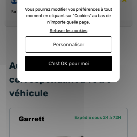
Publié le 29/10/2018 à 15:49
(Date de commande : 23/10/2018)
Vous pourrez modifier vos préférences à tout
Parfait
moment en cliquant sur “Cookies” au bas de
n'importe quelle page.
Refuser les cookies
Personnaliser
Autres produits
C'est OK pour moi
correspondant à votre
véhicule
Expédié sous 24 à 72H