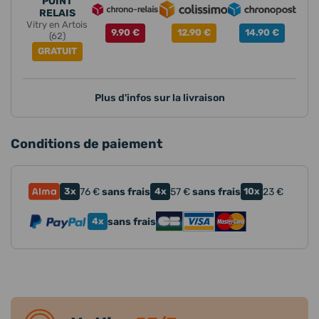
POINT
RELAIS
Vitry en Artois
9.90 €
12.90 €
14.90 €
(62)
GRATUIT
Plus d'infos sur la livraison
Conditions de paiement
3x
76
€
sans frais
4x
57
€
sans frais
10x
23
€
4x
sans frais