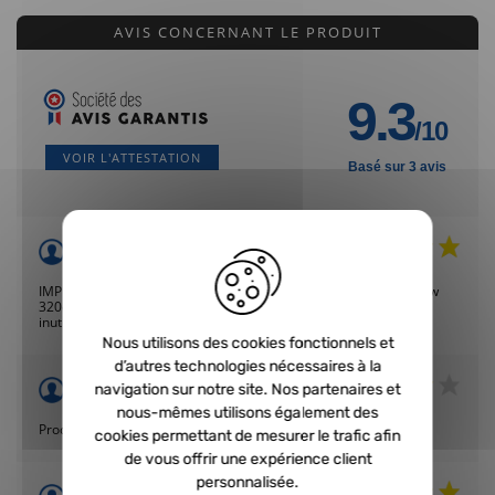
AVIS CONCERNANT LE PRODUIT
9.3
/10
VOIR L'ATTESTATION
Basé sur 3 avis
Acheteur Vérifié
Publié le 01/05/2022 à 10:08
(Date de commande : 24/04/2022)
IMPECCABLE ! Le turbo est nickel, monté sans problème sur bmw
320d 129cv car modèle du 136cv. Juste la notice qui est un peu
inutile car il n est pas précisé les couples de serrage
Nous utilisons des cookies fonctionnels et
d’autres technologies nécessaires à la
Acheteur Vérifié
navigation sur notre site. Nos partenaires et
Publié le 16/09/2020 à 16:09
(Date de commande : 21/08/2020)
nous-mêmes utilisons également des
Produit reçu nickel plus cas faire installer
cookies permettant de mesurer le trafic afin
de vous offrir une expérience client
personnalisée.
Acheteur Vérifié