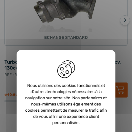
›
ECHANGE STANDARD
59 avis
Turbo échange standard GARRETT - 2.2 HDI 128cv,
T
130cv, 2.2 JTD 128cv
H
REF : RCD-707240-0003
RE
206,66 €
Nous utilisons des cookies fonctionnels et
HT
248,00 €
TTC
d’autres technologies nécessaires à la
346,85 €
33
navigation sur notre site. Nos partenaires et
nous-mêmes utilisons également des
cookies permettant de mesurer le trafic afin
de vous offrir une expérience client
personnalisée.