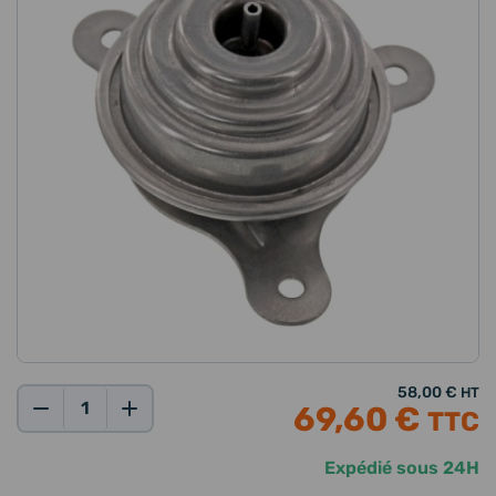
58,00 €
HT
69,60 €
TTC
Qté:
Expédié sous 24H