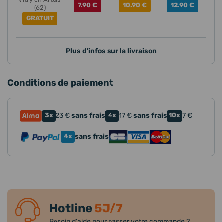
7.90 €
10.90 €
12.90 €
(62)
GRATUIT
Plus d'infos sur la livraison
Conditions de paiement
3x
23
€
sans frais
4x
17
€
sans frais
10x
7
€
4x
sans frais
Hotline
5J/7
Besoin d'aide pour passer votre commande ?