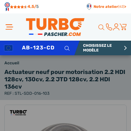
Panneau de gestion des cookies
4,5/
5
Notre atelier
>
(62)
CHOISISSEZ LE
Rechercher
MODÈLE
Accueil
Actuateur neuf
pour motorisation 2.2 HDI
128cv, 130cv, 2.2 JTD 128cv, 2.2 HDI
136cv
REF : STL-SDD-016-103