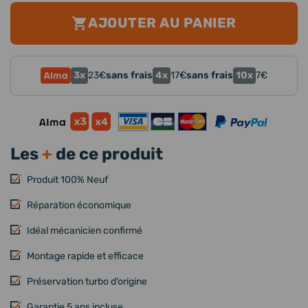
AJOUTER AU PANIER
3x
4x
10x
23
€
sans frais
17
€
sans frais
7
€
Les
+
de ce produit
Produit 100% Neuf
Réparation économique
Idéal mécanicien confirmé
Montage rapide et efficace
Préservation turbo d’origine
Garantie 5 ans incluse