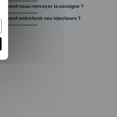
omment nous renvoyer la consigne ?
omment entretenir ses injecteurs ?