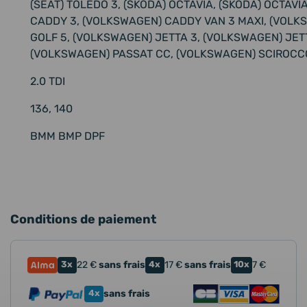
(SEAT) TOLEDO 3, (SKODA) OCTAVIA, (SKODA) OCTAVI
CADDY 3, (VOLKSWAGEN) CADDY VAN 3 MAXI, (VOLK
GOLF 5, (VOLKSWAGEN) JETTA 3, (VOLKSWAGEN) JETT
(VOLKSWAGEN) PASSAT CC, (VOLKSWAGEN) SCIROCC
2.0 TDI
136, 140
BMM BMP DPF
Conditions de paiement
3x
22
€
sans frais
4x
17
€
sans frais
10x
7
€
4x
sans frais