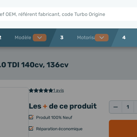
2
3
4
.0 TDI 140cv, 136cv
1 avis
Les
+
de ce produit
Qté:
Produit 100% Neuf
Réparation économique