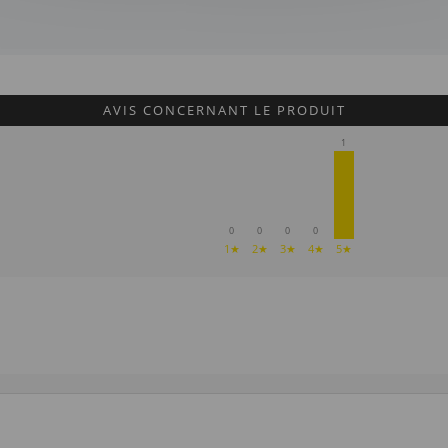
AVIS CONCERNANT LE PRODUIT
1
0
0
0
0
1★
2★
3★
4★
5★