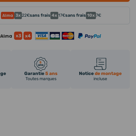
3x
4x
10x
22
€
sans frais
17
€
sans frais
7
€
age
Garantie
5 ans
Notice
de montage
Toutes marques
incluse