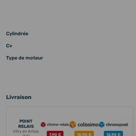
Cylindrée
Cv
Type de moteur
Livraison
POINT
RELAIS
Vitry en Artois
7.90 €
10.90 €
12.90 €