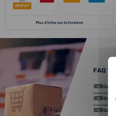
(62)
GRATUIT
Plus d'infos sur la livraison
FAQ T
Comme
Où se
Qu’es