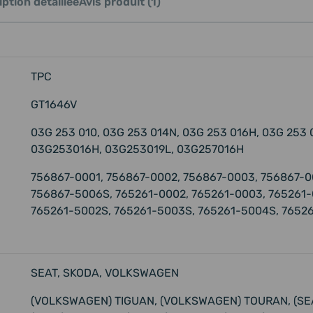
ption détaillée
Avis produit (1)
TPC
GT1646V
03G 253 010, 03G 253 014N, 03G 253 016H, 03G 253
03G253016H, 03G253019L, 03G257016H
756867-0001, 756867-0002, 756867-0003, 756867-0
756867-5006S, 765261-0002, 765261-0003, 765261-
765261-5002S, 765261-5003S, 765261-5004S, 7652
SEAT, SKODA, VOLKSWAGEN
(VOLKSWAGEN) TIGUAN, (VOLKSWAGEN) TOURAN, (SEAT)