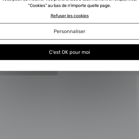
“Cookies” au bas de n'importe quelle page.
ent nous envoyer la consigne ?
C
Refuser les cookies
turbos échange standard
C
Personnaliser
C'est OK pour moi