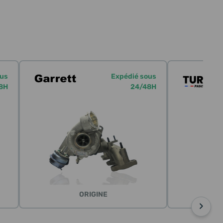
ous
Expédié sous
8H
24/48H
ORIGINE
›