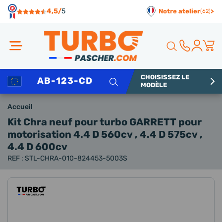
Panneau de gestion des cookies
4,5/
5
Notre atelier
>
(62)
CHOISISSEZ LE
Rechercher
MODÈLE
Accueil
Kit Chra neuf pour turbo GARRETT
pour
motorisation 4.4 D 560cv , 4.4 D 575cv ,
4.4 D 600cv
REF : STL-CHRA-010-824453-5003S