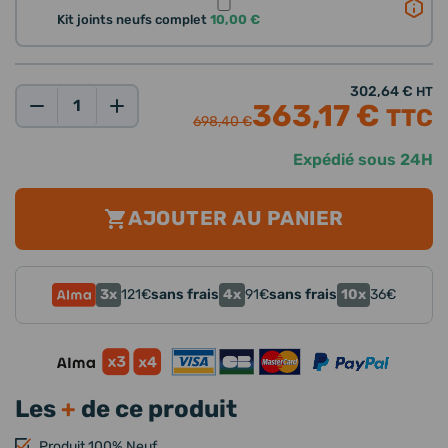
Kit joints neufs complet
10,00 €
302,64 €
HT
363,17 €
TTC
Qté:
698,40 €
Expédié sous 24H
AJOUTER AU PANIER
3x
4x
10x
121
€
sans frais
91
€
sans frais
36
€
Les
+
de ce produit
Produit 100% Neuf