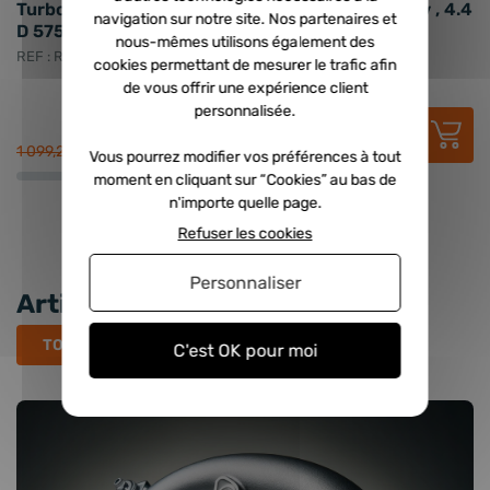
Turbo échange standard GARRETT - 4.4 D 560cv , 4.4
T
navigation sur notre site. Nos partenaires et
D 575cv , 4.4 D 600cv
5
nous-mêmes utilisons également des
D
REF : RCD-824453-5003S
cookies permettant de mesurer le trafic afin
RE
de vous offrir une expérience client
personnalisée.
654,94 €
HT
785,93 €
TTC
1 099,20 €
1 
Vous pourrez modifier vos préférences à tout
moment en cliquant sur “Cookies” au bas de
n'importe quelle page.
Refuser les cookies
Personnaliser
Articles récents
TOUS LES ARTICLES
C'est OK pour moi