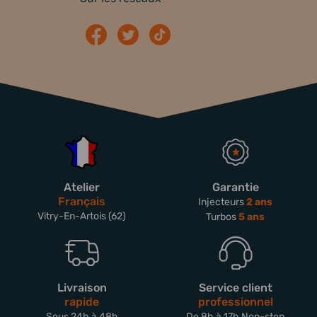
Atelier
Garantie
Français
Injecteurs
2 ans
Vitry-En-Artois (62)
Turbos
5 ans
Livraison
Service client
rapide
professionnel
Sous 24h à 48h
De 8h à 17h Non-stop