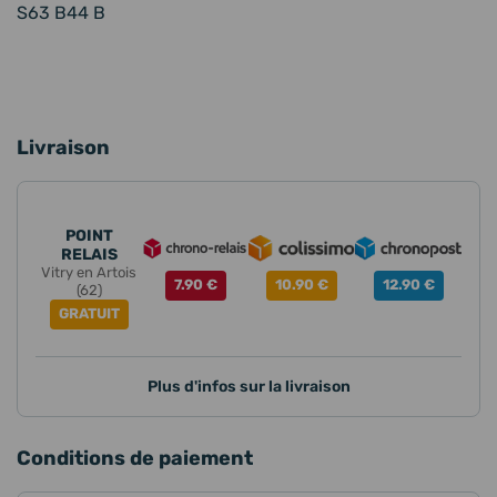
S63 B44 B
Livraison
POINT
RELAIS
Vitry en Artois
7.90 €
10.90 €
12.90 €
(62)
GRATUIT
Plus d'infos sur la livraison
Conditions de paiement