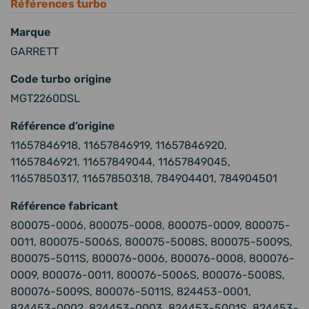
Références turbo
Marque
GARRETT
Code turbo origine
MGT2260DSL
Référence d’origine
11657846918, 11657846919, 11657846920,
11657846921, 11657849044, 11657849045,
11657850317, 11657850318, 784904401, 784904501
Référence fabricant
800075-0006, 800075-0008, 800075-0009, 800075-
0011, 800075-5006S, 800075-5008S, 800075-5009S,
800075-5011S, 800076-0006, 800076-0008, 800076-
0009, 800076-0011, 800076-5006S, 800076-5008S,
800076-5009S, 800076-5011S, 824453-0001,
824453-0002, 824453-0003, 824453-5001S, 824453-