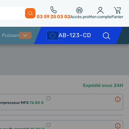
03 59 25 03 02
Accès pro
Mon compte
Panier
Expédié sous 24H
ompresseur MFS
72,00 €