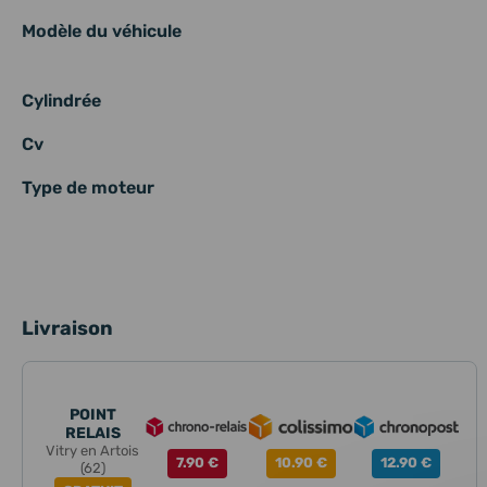
Modèle du véhicule
Cylindrée
Cv
Type de moteur
Livraison
POINT
RELAIS
Vitry en Artois
7.90 €
10.90 €
12.90 €
(62)