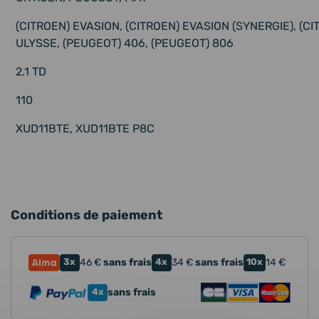
(CITROEN) EVASION, (CITROEN) EVASION (SYNERGIE), (CI
ULYSSE, (PEUGEOT) 406, (PEUGEOT) 806
2.1 TD
110
XUD11BTE, XUD11BTE P8C
Conditions de paiement
3x
46
€
sans frais
4x
34
€
sans frais
10x
14
€
4x
sans frais