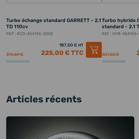
Turbo échange standard GARRETT - 2.1
Turbo hybride
TD 110cv
standard - 2.1 
REF : RCD-454155-0002
REF : HYB-454155
187,50 €
HT
225,00 €
TTC
314,69 €
301,03 €
Articles récents