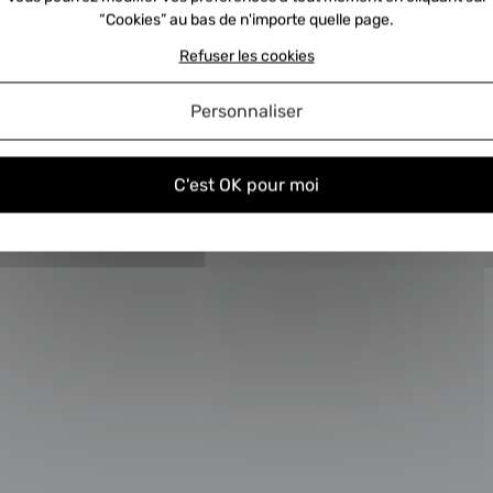
ent nous envoyer la consigne ?
C
“Cookies” au bas de n'importe quelle page.
turbos échange standard
C
Refuser les cookies
Personnaliser
C'est OK pour moi