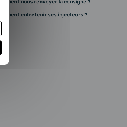
omment nous renvoyer la consigne ?
omment entretenir ses injecteurs ?