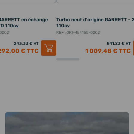
 GARRETT en échange
Turbo neuf d'origine GARRETT - 2
TD 110cv
110cv
-0002
REF : ORI-454155-0002
243,33 €
841,23 €
HT
HT
292,00 €
TTC
1 009,48 €
TTC