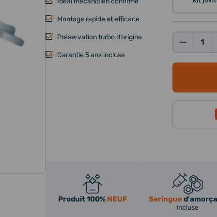
Kit joi
Idéal mécanicien confirmé
Montage rapide et efficace
Préservation turbo d’origine
Qté:
Garantie 5 ans incluse
Produit 100%
NEUF
Seringue
d'amorç
incluse