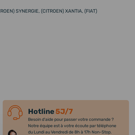
TROEN) SYNERGIE, (CITROEN) XANTIA, (FIAT)
Hotline
5J/7
Besoin d'aide pour passer votre commande ?
Notre équipe est à votre écoute par téléphone
du Lundi au Vendredi de 8h à 17h Non-Stop.