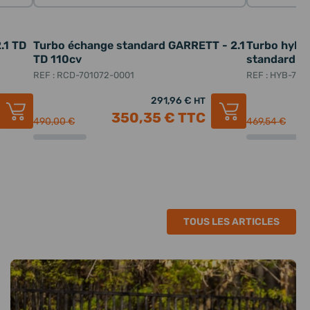
.1 TD
Turbo échange standard GARRETT - 2.1
Turbo hybr
TD 110cv
standard - 
REF : RCD-701072-0001
REF : HYB-701
291,96 €
HT
350,35 €
TTC
490,00 €
469,54 €
TOUS LES ARTICLES