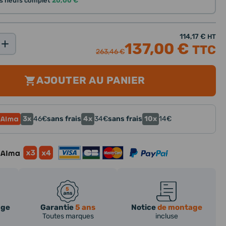
nts neufs complet
20,00 €
114,17 €
HT
137,00 €
TTC
263,46 €
AJOUTER AU PANIER
3x
4x
10x
46
€
sans frais
34
€
sans frais
14
€
age
Garantie
5 ans
Notice
de montage
Toutes marques
incluse