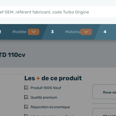
2
3
4
 TD 110cv
Les
+
de ce produit
Produit 100% Neuf
Roue c
Qualité premium
Réparation économique