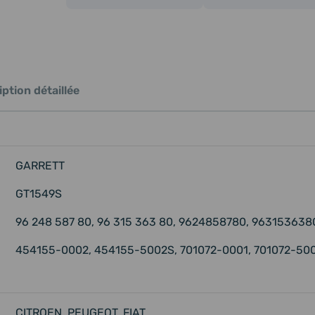
ption détaillée
GARRETT
GT1549S
96 248 587 80, 96 315 363 80, 9624858780, 963153638
454155-0002, 454155-5002S, 701072-0001, 701072-50
CITROEN, PEUGEOT, FIAT