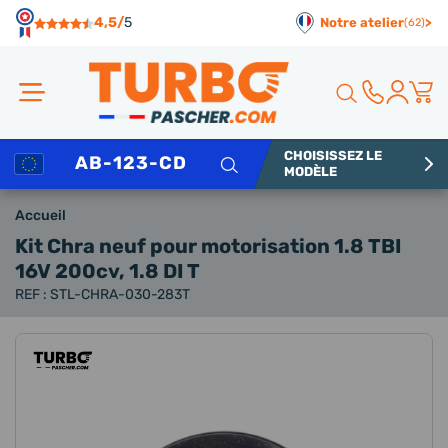
Panneau de gestion des cookies
4,5/
5
Notre atelier
>
(62)
CHOISISSEZ LE
Rechercher
MODÈLE
Accueil
Kit Chra neuf
pour motorisation 1.8 TBI
16V 200cv, 1.8 DI T
REF : STL-CHRA-030-283T