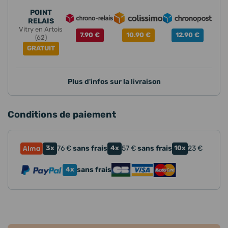
POINT
RELAIS
Vitry en Artois
7.90 €
10.90 €
12.90 €
(62)
GRATUIT
Plus d'infos sur la livraison
Conditions de paiement
3x
76
€
sans frais
4x
57
€
sans frais
10x
23
€
4x
sans frais