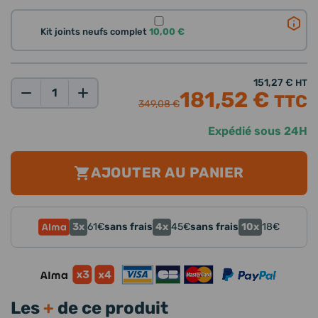
Kit joints neufs complet
10,00 €
151,27 €
HT
181,52 €
TTC
Qté:
349,08 €
Expédié sous 24H
AJOUTER AU PANIER
3x
4x
10x
61
€
sans frais
45
€
sans frais
18
€
Les
+
de ce produit