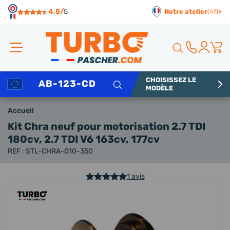
Panneau de gestion des cookies
4,5/
5
Notre atelier
>
(62)
CHOISISSEZ LE
Rechercher
MODÈLE
Accueil
Kit Chra neuf
pour motorisation 2.7 TDI
180cv, 2.7 TDI V6 163cv, 177cv
REF : STL-CHRA-010-350
1 avis