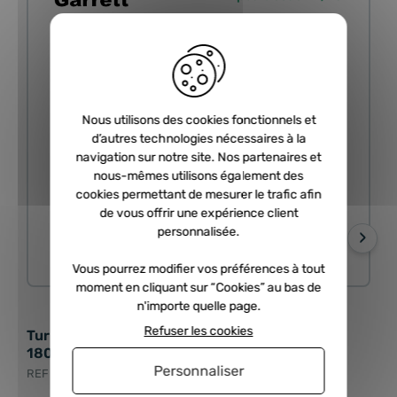
Nous utilisons des cookies fonctionnels et
d’autres technologies nécessaires à la
navigation sur notre site. Nos partenaires et
nous-mêmes utilisons également des
cookies permettant de mesurer le trafic afin
de vous offrir une expérience client
personnalisée.
›
ECHANGE STANDARD
Vous pourrez modifier vos préférences à tout
moment en cliquant sur “Cookies” au bas de
n'importe quelle page.
Refuser les cookies
Turbo échange standard GARRETT - 2.7 TDI
Tur
180cv, 2.7 TDI V6 163cv, 177cv
2.7
Personnaliser
REF : RCD-769701-0003
REF 