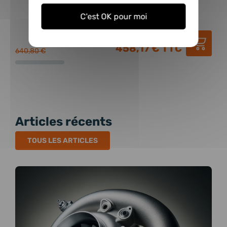
C'est OK pour moi
381,81 €
HT
458,17 €
TTC
640,80 €
614,
Articles récents
TOUS LES ARTICLES