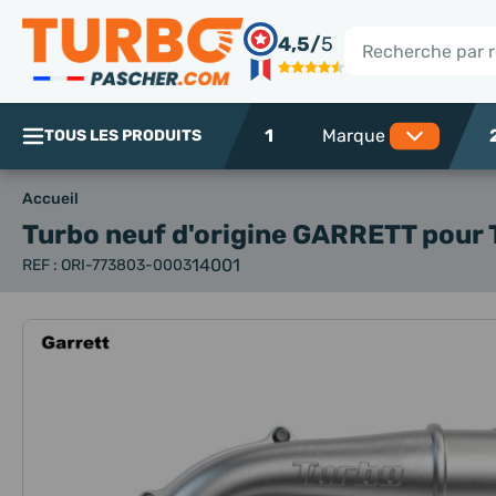
Panneau de gestion des cookies
4,5/
5
Rechercher
1
TOUS LES PRODUITS
Accueil
Turbo neuf d'origine GARRETT
pour 
14001
REF : ORI-773803-0003