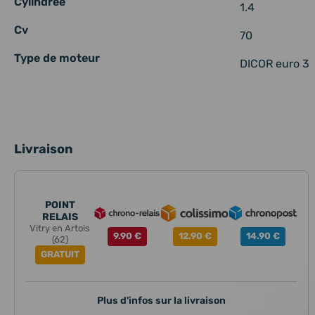
Cylindrée
1.4
Cv
70
Type de moteur
DICOR euro 3
Livraison
POINT
RELAIS
Vitry en Artois
9.90 €
12.90 €
14.90 €
(62)
GRATUIT
Plus d'infos sur la livraison