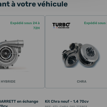
nt à votre véhicule
Expédié sous 24 à
Expédié sous
72H
HYBRIDE
CHRA
 GARRETT en échange
Kit Chra neuf - 1.4 70cv
70cv
REF : STL-CHRA-010-773803