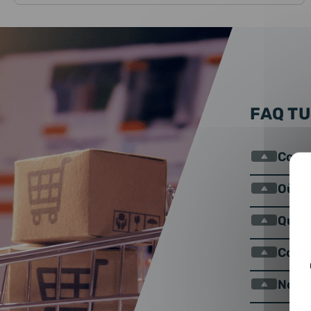
FAQ T
Comme
Où se
Qu’es
Comm
Nos 