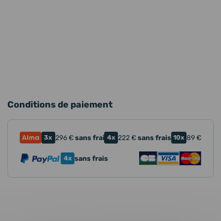
Conditions de paiement
3x
296
€
sans frais
4x
222
€
sans frais
10x
89
€
4x
sans frais