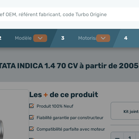
2
3
4
TATA INDICA 1.4 70 CV à partir de 2005
Les
+
de ce produit
Produit 100% Neuf
Kit joi
Fiabilité garantie par constructeur
Compatibilité parfaite avec moteur