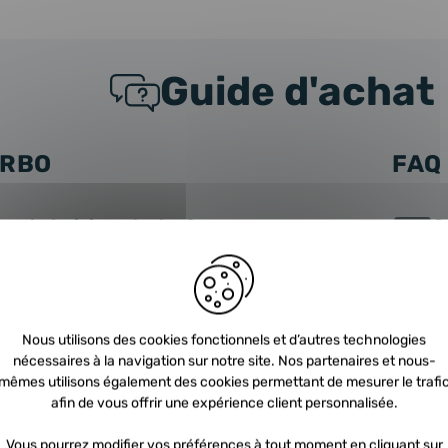
Guide d'achat
URBO
FAQ
nt choisir un turbo ?
C
 trouve le turbo dans mon véhicule ?
N
t ce qu’une consigne turbo?
Q
Nous utilisons des cookies fonctionnels et d’autres technologies
nécessaires à la navigation sur notre site. Nos partenaires et nous-
ent nous envoyer la consigne ?
C
mêmes utilisons également des cookies permettant de mesurer le trafi
afin de vous offrir une expérience client personnalisée.
turbos échange standard
C
Vous pourrez modifier vos préférences à tout moment en cliquant sur