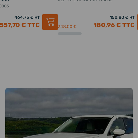
-0003
464,75 €
150,80 €
HT
HT
557,70 €
TTC
180,96 €
TTC
348,00 €