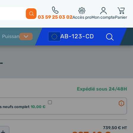
03 59 25 03 02
Accès pro
Mon compte
Panier
-
Expédié sous 24/48H
nts neufs complet
10,00 €
739,50 €
HT