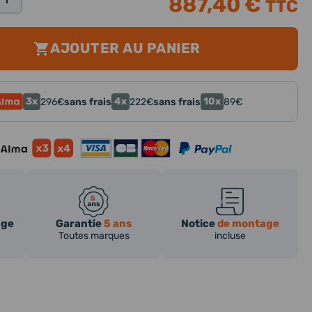
887,40 €
TTC
AJOUTER AU PANIER
3x
4x
10x
296
€
sans frais
222
€
sans frais
89
€
age
Garantie
5 ans
Notice
de montage
Toutes marques
incluse