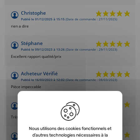
Christophe
Publié le 01/12/2025 à 15:15
(Date de commande : 27/11/2025)
rien a dire
Stéphane
Publié le 09/12/2023 à 13:26
(Date de commande : 29/11/2023)
Excellent rapport qualité/prix
Acheteur Vérifié
Publié le 16/03/2023 à 12:02
(Date de commande : 08/03/2023)
Pièce impeccable
Acheteur Vérifié
Publié le 28/09/2022 à 20:40
(Date de commande : 19/09/2022)
Très bon produit
Nous utilisons des cookies fonctionnels et
Acheteur Vérifié
d’autres technologies nécessaires à la