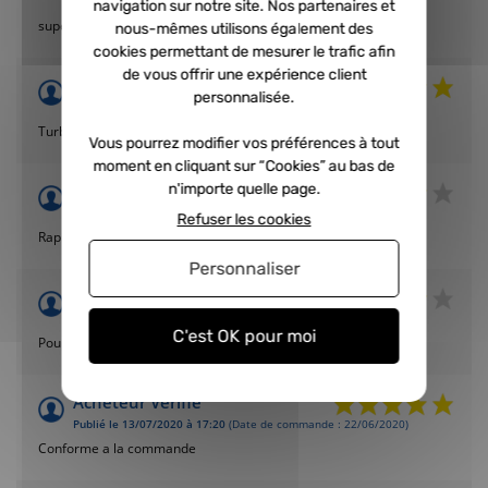
Publié le 18/07/2021 à 01:18
(Date de commande : 08/07/2021)
navigation sur notre site. Nos partenaires et
super rien a rajouter
nous-mêmes utilisons également des
cookies permettant de mesurer le trafic afin
de vous offrir une expérience client
Acheteur Vérifié
personnalisée.
Publié le 12/05/2021 à 11:01
(Date de commande : 03/05/2021)
Turbo impeccable Tourne comme une horloge
Vous pourrez modifier vos préférences à tout
moment en cliquant sur “Cookies” au bas de
n'importe quelle page.
Acheteur Vérifié
Publié le 22/08/2020 à 03:24
(Date de commande : 10/08/2020)
Refuser les cookies
Rapide et efficace
Personnaliser
Acheteur Vérifié
Publié le 11/08/2020 à 13:15
(Date de commande : 18/07/2020)
C'est OK pour moi
Pour le moment, tout va bien !
Acheteur Vérifié
Publié le 13/07/2020 à 17:20
(Date de commande : 22/06/2020)
Conforme a la commande