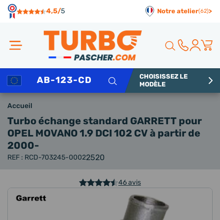
Panneau de gestion des cookies
4,5/
5
Notre atelier
>
(62)
CHOISISSEZ LE
Rechercher
MODÈLE
Accueil
Turbo échange standard GARRETT
pour
OPEL MOVANO 1.9 DCI 102 CV à partir de
2000-
2520
REF : RCD-703245-0002
46 avis