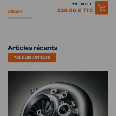
190,00 €
HT
228,00 €
TTC
235,06 €
239,
Articles récents
TOUS LES ARTICLES