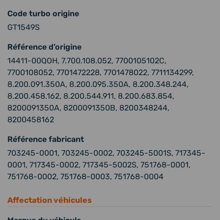
Code turbo origine
GT1549S
Référence d’origine
14411-00QOH, 7.700.108.052, 7700105102C,
7700108052, 7701472228, 7701478022, 7711134299,
8.200.091.350A, 8.200.095.350A, 8.200.348.244,
8.200.458.162, 8.200.544.911, 8.200.683.854,
8200091350A, 8200091350B, 8200348244,
8200458162
Référence fabricant
703245-0001, 703245-0002, 703245-5001S, 717345-
0001, 717345-0002, 717345-5002S, 751768-0001,
751768-0002, 751768-0003, 751768-0004
Affectation véhicules