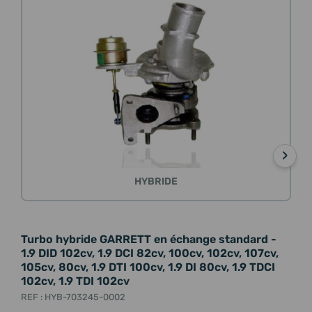
›
HYBRIDE
Turbo hybride GARRETT en échange standard -
Tur
1.9 DID 102cv, 1.9 DCI 82cv, 100cv, 102cv, 107cv,
102c
105cv, 80cv, 1.9 DTI 100cv, 1.9 DI 80cv, 1.9 TDCI
80c
102cv, 1.9 TDI 102cv
REF 
REF : HYB-703245-0002