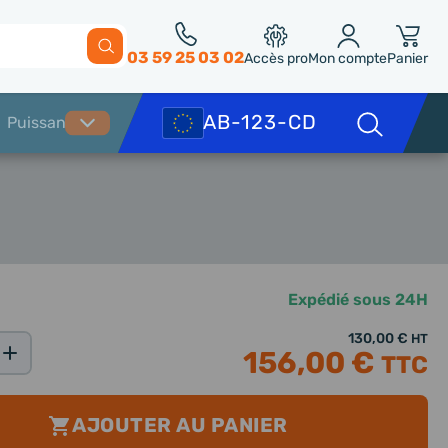
03 59 25 03 02
Accès pro
Mon compte
Panier
Expédié sous 24H
130,00 €
HT
156,00 €
TTC
AJOUTER AU PANIER