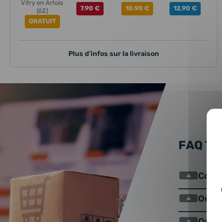
Vitry en Artois
7.90 €
10.90 €
12.90 €
(62)
GRATUIT
Plus d'infos sur la livraison
FAQ T
Comme
Où se
Qu’es