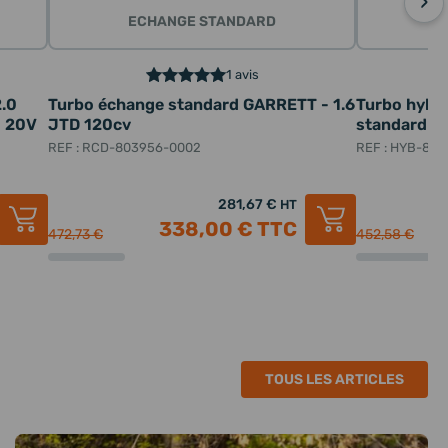
›
ECHANGE STANDARD
1 avis
2.0
Turbo échange standard GARRETT - 1.6
Turbo hybr
M 20V
JTD 120cv
standard - 
REF : RCD-803956-0002
REF : HYB-80
281,67 €
HT
338,00 €
TTC
472,73 €
452,58 €
TOUS LES ARTICLES