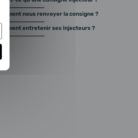
omment nous renvoyer la consigne ?
omment entretenir ses injecteurs ?