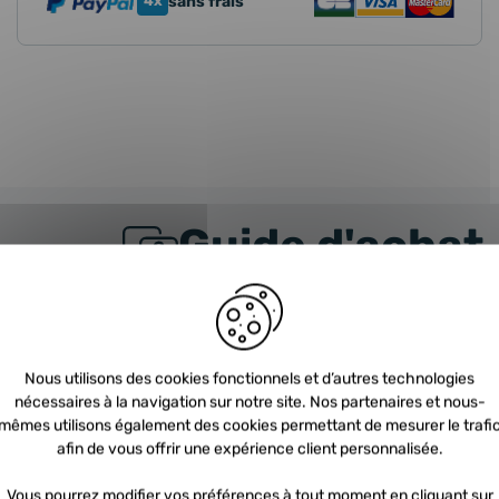
4x
sans frais
Guide d'achat
URBO
FAQ
Nous utilisons des cookies fonctionnels et d’autres technologies
nt choisir un turbo ?
C
nécessaires à la navigation sur notre site. Nos partenaires et nous-
mêmes utilisons également des cookies permettant de mesurer le trafi
 trouve le turbo dans mon véhicule ?
N
afin de vous offrir une expérience client personnalisée.
t ce qu’une consigne turbo?
Q
Vous pourrez modifier vos préférences à tout moment en cliquant sur