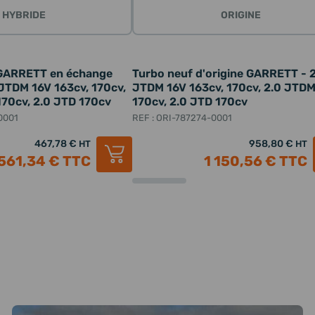
HYBRIDE
ORIGINE
 GARRETT en échange
Turbo neuf d'origine GARRETT - 
 JTDM 16V 163cv, 170cv,
JTDM 16V 163cv, 170cv, 2.0 JTD
70cv, 2.0 JTD 170cv
170cv, 2.0 JTD 170cv
0001
REF : ORI-787274-0001
467,78 €
958,80 €
HT
HT
561,34 €
TTC
1 150,56 €
TTC