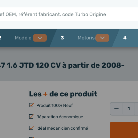
2
3
4
 1.6 JTD 120 CV à partir de 2008-
Les
+
de ce produit
Produit 100% Neuf
Qté:
Réparation économique
Idéal mécanicien confirmé