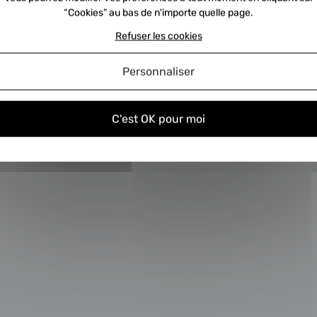
“Cookies” au bas de n'importe quelle page.
ent nous envoyer la consigne ?
C
Refuser les cookies
turbos échange standard
C
Personnaliser
C'est OK pour moi