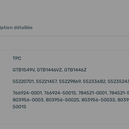
ption détaillée
TPC
GTB1549V, GTB1446VZ, GTB1446Z
55220701, 55221457, 55229869, 55233682, 55235243
766924-0001, 766924-5001S, 784521-0001, 784521-5
803956-0003, 803956-5002S, 803956-5003S, 8039
5001S