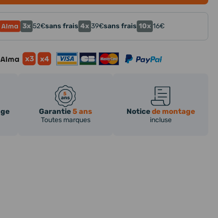
3x
4x
10x
52
€
sans frais
39
€
sans frais
16
€
age
Garantie
5 ans
Notice
de montage
Toutes marques
incluse