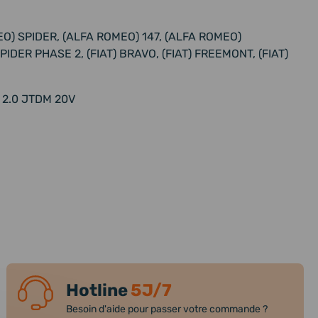
O) SPIDER, (ALFA ROMEO) 147, (ALFA ROMEO)
IDER PHASE 2, (FIAT) BRAVO, (FIAT) FREEMONT, (FIAT)
, 2.0 JTDM 20V
Hotline
5J/7
Besoin d'aide pour passer votre commande ?