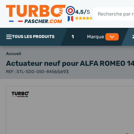
Panneau de gestion des cookies
4,5/
5
Rechercher
1
TOUS LES PRODUITS
Accueil
Actuateur neuf
pour ALFA ROMEO 147
65693
REF : STL-SDD-050-845