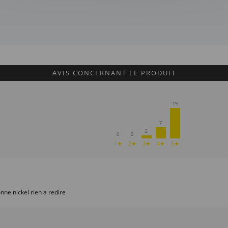
AVIS CONCERNANT LE PRODUIT
19
7
2
0
0
1★
2★
3★
4★
5★
onne nickel rien a redire