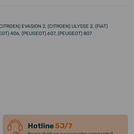
CITROEN) EVASION 2, (CITROEN) ULYSSE 2, (FIAT)
EOT) 406, (PEUGEOT) 607, (PEUGEOT) 807
Hotline
5J/7
Besoin d'aide pour passer votre commande ?