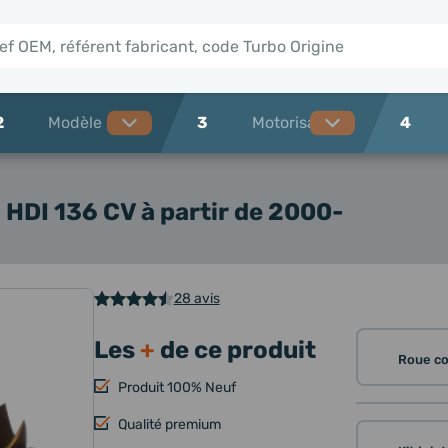
2
3
4
HDI 136 CV à partir de 2000-
28 avis
Les
+
de ce produit
Roue c
Produit 100% Neuf
Qualité premium