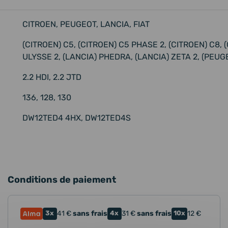
CITROEN, PEUGEOT, LANCIA, FIAT
(CITROEN) C5, (CITROEN) C5 PHASE 2, (CITROEN) C8, (
ULYSSE 2, (LANCIA) PHEDRA, (LANCIA) ZETA 2, (PEUG
2.2 HDI, 2.2 JTD
136, 128, 130
DW12TED4 4HX, DW12TED4S
Conditions de paiement
3x
41
€
sans frais
4x
31
€
sans frais
10x
12
€