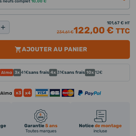
nts neufs complet
10,00 €
101,67 €
HT
122,00 €
TTC
234,61 €
AJOUTER AU PANIER
3x
4x
10x
41
€
sans frais
31
€
sans frais
12
€
age
Garantie
5 ans
Notice
de montage
Toutes marques
incluse