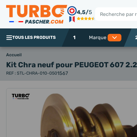
Panneau de gestion des cookies
4,5/
5
Rechercher
1
TOUS LES PRODUITS
Accueil
Kit Chra neuf
pour PEUGEOT 607 2.2 
1567
REF : STL-CHRA-010-050