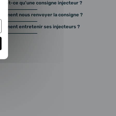
u’est-ce qu’une consigne injecteur ?
omment nous renvoyer la consigne ?
omment entretenir ses injecteurs ?