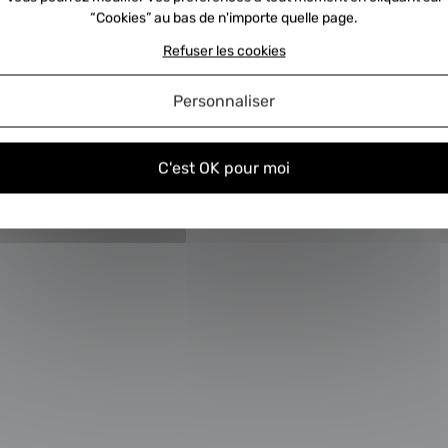
t ce qu’une consigne turbo?
Q
“Cookies” au bas de n'importe quelle page.
Refuser les cookies
ent nous envoyer la consigne ?
C
Personnaliser
turbos échange standard
C
C'est OK pour moi