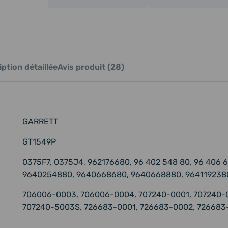
ption détaillée
Avis produit (28)
GARRETT
GT1549P
0375F7, 0375J4, 962176680, 96 402 548 80, 96 406 68
9640254880, 9640668680, 9640668880, 964119238
706006-0003, 706006-0004, 707240-0001, 707240-
707240-5003S, 726683-0001, 726683-0002, 726683