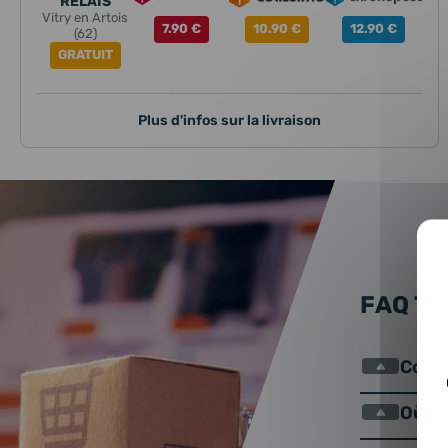
RELAIS
Vitry en Artois
7.90 €
10.90 €
12.90 €
(62)
GRATUIT
Plus d'infos sur la livraison
FAQ T
Comme
Où se