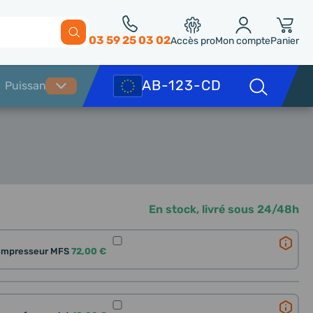
03 59 25 03 02
Accès pro
Mon compte
Panier
En stock, livré sous 24/48h
ompresseur MFS
72,00 €