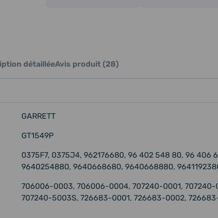
ption détaillée
Avis produit (28)
GARRETT
GT1549P
0375F7, 0375J4, 962176680, 96 402 548 80, 96 406 68
9640254880, 9640668680, 9640668880, 964119238
706006-0003, 706006-0004, 707240-0001, 707240-
707240-5003S, 726683-0001, 726683-0002, 726683