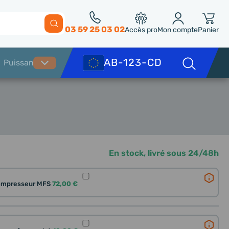
03 59 25 03 02
Accès pro
Mon compte
Panier
En stock, livré sous 24/48h
ompresseur MFS
72,00 €