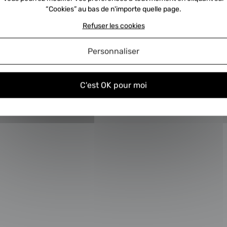
t ce qu’une consigne turbo?
Q
“Cookies” au bas de n'importe quelle page.
Refuser les cookies
ent nous envoyer la consigne ?
C
Personnaliser
turbos échange standard
C
C'est OK pour moi