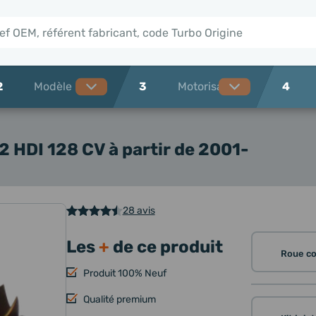
2
3
4
2 HDI 128 CV à partir de 2001-
28 avis
Les
+
de ce produit
Roue c
Produit 100% Neuf
Qualité premium