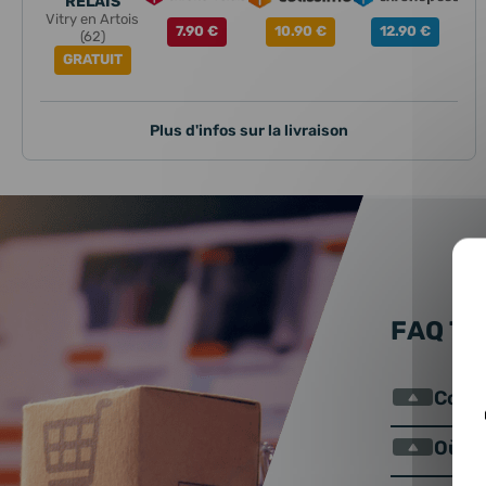
RELAIS
Vitry en Artois
7.90 €
10.90 €
12.90 €
(62)
GRATUIT
Plus d'infos sur la livraison
FAQ T
Comme
Où se