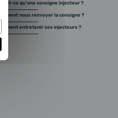
u’est-ce qu’une consigne injecteur ?
omment nous renvoyer la consigne ?
omment entretenir ses injecteurs ?