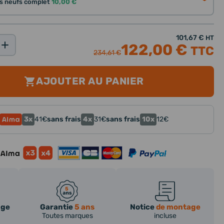
nts neufs complet
10,00 €
101,67 €
HT
122,00 €
TTC
234,61 €
AJOUTER AU PANIER
3x
4x
10x
41
€
sans frais
31
€
sans frais
12
€
age
Garantie
5 ans
Notice
de montage
Toutes marques
incluse