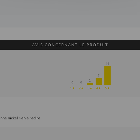
AVIS CONCERNANT LE PRODUIT
19
7
2
0
0
1★
2★
3★
4★
5★
onne nickel rien a redire