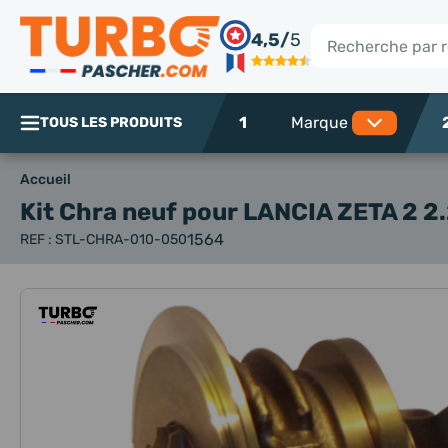
Panneau de gestion des cookies
4,5/
5
Rechercher
1
TOUS LES PRODUITS
Accueil
Kit Chra neuf
pour LANCIA ZETA 2 2.
1564
REF : STL-CHRA-010-050