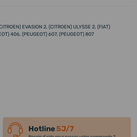
CITROEN) EVASION 2, (CITROEN) ULYSSE 2, (FIAT)
EOT) 406, (PEUGEOT) 607, (PEUGEOT) 807
Hotline
5J/7
Besoin d'aide pour passer votre commande ?