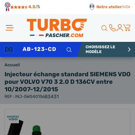
Panneau de gestion des cookies
4,5/
5
Notre atelier
>
(62)
CHOISISSEZ LE
Rechercher
MODÈLE
Accueil
Injecteur échange standard SIEMENS VDO
pour VOLVO V70 3 2.0 D 136CV entre
10/2007-12/2015
83431
REF : INJ-5WS40156