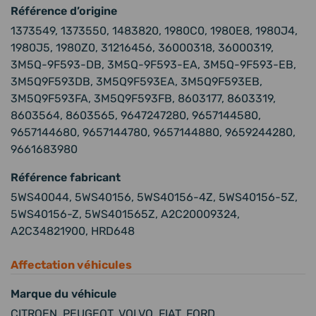
Référence d’origine
1373549, 1373550, 1483820, 1980C0, 1980E8, 1980J4,
1980J5, 1980Z0, 31216456, 36000318, 36000319,
3M5Q-9F593-DB, 3M5Q-9F593-EA, 3M5Q-9F593-EB,
3M5Q9F593DB, 3M5Q9F593EA, 3M5Q9F593EB,
3M5Q9F593FA, 3M5Q9F593FB, 8603177, 8603319,
8603564, 8603565, 9647247280, 9657144580,
9657144680, 9657144780, 9657144880, 9659244280,
9661683980
Référence fabricant
5WS40044, 5WS40156, 5WS40156-4Z, 5WS40156-5Z,
5WS40156-Z, 5WS401565Z, A2C20009324,
A2C34821900, HRD648
Affectation véhicules
Marque du véhicule
CITROEN, PEUGEOT, VOLVO, FIAT, FORD