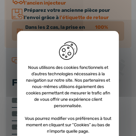
l'ancien injecteur
Préparez votre ancienne pièce pour
l'envoi grâce à
l'étiquette de retour
Dans les 2 cas, la prise en
100%
charge de l'ancienne est
GRATUITE
Guide d'achat
Nous utilisons des cookies fonctionnels et
d’autres technologies nécessaires à la
FAQ INJECTEUR
navigation sur notre site. Nos partenaires et
nous-mêmes utilisons également des
cookies permettant de mesurer le trafic afin
Comment choisir un injecteur ?
de vous offrir une expérience client
personnalisée.
Nos injecteurs échange standard
Vous pourrez modifier vos préférences à tout
moment en cliquant sur “Cookies” au bas de
Qu’est-ce qu’une consigne injecteur ?
n'importe quelle page.