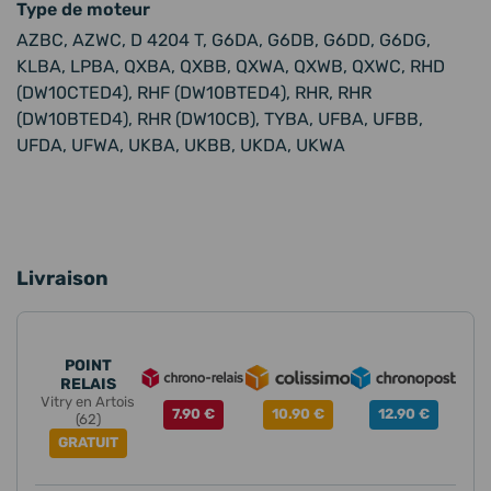
Type de moteur
AZBC, AZWC, D 4204 T, G6DA, G6DB, G6DD, G6DG,
KLBA, LPBA, QXBA, QXBB, QXWA, QXWB, QXWC, RHD
(DW10CTED4), RHF (DW10BTED4), RHR, RHR
(DW10BTED4), RHR (DW10CB), TYBA, UFBA, UFBB,
UFDA, UFWA, UKBA, UKBB, UKDA, UKWA
Livraison
POINT
RELAIS
Vitry en Artois
7.90 €
10.90 €
12.90 €
(62)
GRATUIT