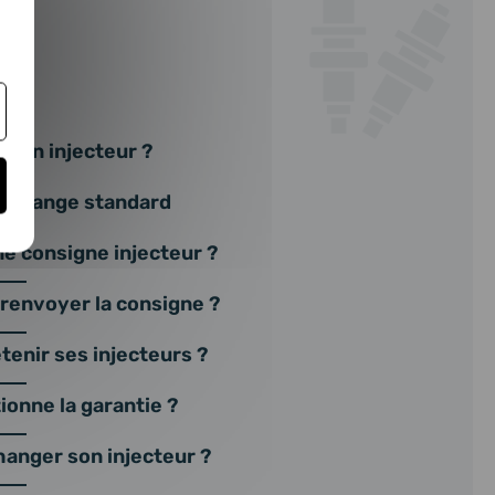
at
UR
r un injecteur ?
 échange standard
e consigne injecteur ?
envoyer la consigne ?
enir ses injecteurs ?
onne la garantie ?
hanger son injecteur ?