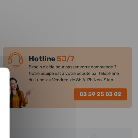
Hotline
5J/7
Besoin d'aide pour passer votre commande ?
Notre équipe est à votre écoute par téléphone
du Lundi au Vendredi de 8h à 17h Non-Stop.
03 59 25 03 02
c