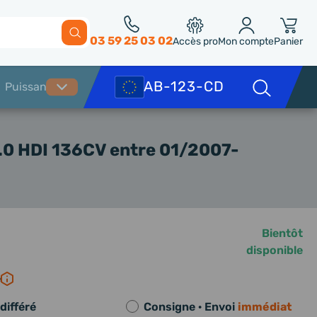
03 59 25 03 02
Accès pro
Mon compte
Panier
0 HDI 136CV entre 01/2007-
Bientôt
disponible
e
différé
Consigne · Envoi
immédiat