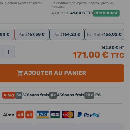
n injecteur avant l'envoi du
Je restitue mon injecteur après l'envoi du
nouveau
49,00 €
TTC
REMBOURSÉ
40,83 €
HT
,00 €
167,58 €
164,23 €
156,02 €
Par 2
Par 3
Par 4 et +
142,50 €
HT
171,00 €
TTC
AJOUTER AU PANIER
3x
4x
10x
57
€
sans frais
43
€
sans frais
17
€