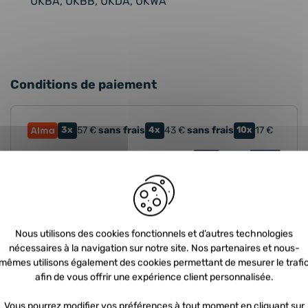
UKBA, UKBB, UKDA, UKWA
Conditions de paiement
3x
57
€
sans frais
4x
43
€
sans frais
10x
17
€
4x
sans frais
Nous utilisons des cookies fonctionnels et d’autres technologies
nécessaires à la navigation sur notre site. Nos partenaires et nous-
mêmes utilisons également des cookies permettant de mesurer le trafi
afin de vous offrir une expérience client personnalisée.
Vous pourrez modifier vos préférences à tout moment en cliquant sur