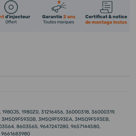
nt
d'injecteur
Garantie
2 ans
Certificat & notice
Offert
Toutes marques
de montage inclus
, 1980J5, 1980Z0, 31216456, 36000318, 36000319,
, 3M5Q9F593DB, 3M5Q9F593EA, 3M5Q9F593EB,
03564, 8603565, 9647247280, 9657144580,
, 9661683980