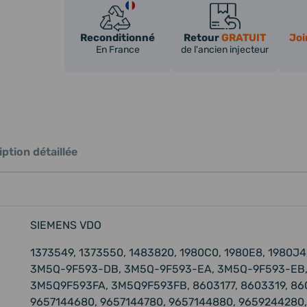
Reconditionné
Retour
GRATUIT
Joi
En France
de l'ancien injecteur
ption détaillée
SIEMENS VDO
1373549, 1373550, 1483820, 1980C0, 1980E8, 1980J4
3M5Q-9F593-DB, 3M5Q-9F593-EA, 3M5Q-9F593-EB
3M5Q9F593FA, 3M5Q9F593FB, 8603177, 8603319, 86
9657144680, 9657144780, 9657144880, 9659244280