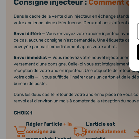
Consigne injecteur :
Comment ça 
Dans le cadre de la vente d'un injecteur en échange standard, 
votre ancienne pièce défectueuse. Deux options s'offrent à vou
Envoi différé
— Vous renvoyez votre ancien injecteur avant l'
ce cas, aucune consigne n'est demandée. Une étiquette de ret
envoyée par mail immédiatement après votre achat.
Envoi immédiat
— Vous recevez votre nouvel injecteur en pre
versement d'une consigne. Celle-ci vous est intégralement rem
réception de votre ancien injecteur. Une étiquette de retour pr
votre colis — il vous suffit de l'insérer dans un carton et de le d
bureau de poste.
Dans les deux cas, le retour de votre ancienne pièce ne vous coût
renvoi est d'environ un mois à compter de la réception du nouvel
CHOIX 1
Régler l'article
+ la
L'article est
consigne
au
immédiatement
moment de l'achat
expédié