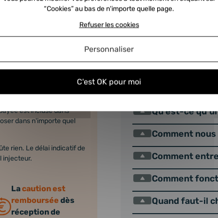
marche ?
Guide d'ach
“Cookies” au bas de n'importe quelle page.
Refuser les cookies
vous devez nous retourner
FAQ INJECTE
s :
Personnaliser
expédition du nouveau. Dans
our prépayée vous est
Comment choisi
C'est OK pour moi
Nos injecteurs
mier, moyennant le
boursée dans les 24h à
Qu’est-ce qu’un
épayée est incluse dans
époser dans n'importe quel
Comment nous r
e rien. Le délai indicatif de
Comment entret
 injecteur.
Comment foncti
La
caution est
remboursée
dès
Quand faut-il c
réception de