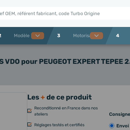
2
3
4
NS VDO
pour PEUGEOT EXPERT TEPEE 2.
Les
+
de ce produit
Reconditionné en France dans nos
Consign
ateliers
Réglages testés et certifiés
Envoi 