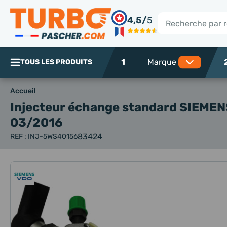
Panneau de gestion des cookies
4,5/
5
Rechercher
1
TOUS LES PRODUITS
Accueil
Injecteur échange standard SIEME
03/2016
83424
REF : INJ-5WS40156