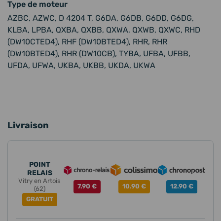
Type de moteur
AZBC, AZWC, D 4204 T, G6DA, G6DB, G6DD, G6DG,
KLBA, LPBA, QXBA, QXBB, QXWA, QXWB, QXWC, RHD
(DW10CTED4), RHF (DW10BTED4), RHR, RHR
(DW10BTED4), RHR (DW10CB), TYBA, UFBA, UFBB,
UFDA, UFWA, UKBA, UKBB, UKDA, UKWA
Livraison
POINT
RELAIS
Vitry en Artois
7.90 €
10.90 €
12.90 €
(62)
GRATUIT