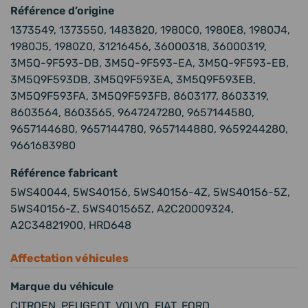
Référence d’origine
1373549, 1373550, 1483820, 1980C0, 1980E8, 1980J4,
1980J5, 1980Z0, 31216456, 36000318, 36000319,
3M5Q-9F593-DB, 3M5Q-9F593-EA, 3M5Q-9F593-EB,
3M5Q9F593DB, 3M5Q9F593EA, 3M5Q9F593EB,
3M5Q9F593FA, 3M5Q9F593FB, 8603177, 8603319,
8603564, 8603565, 9647247280, 9657144580,
9657144680, 9657144780, 9657144880, 9659244280,
9661683980
Référence fabricant
5WS40044, 5WS40156, 5WS40156-4Z, 5WS40156-5Z,
5WS40156-Z, 5WS401565Z, A2C20009324,
A2C34821900, HRD648
Affectation véhicules
Marque du véhicule
CITROEN, PEUGEOT, VOLVO, FIAT, FORD