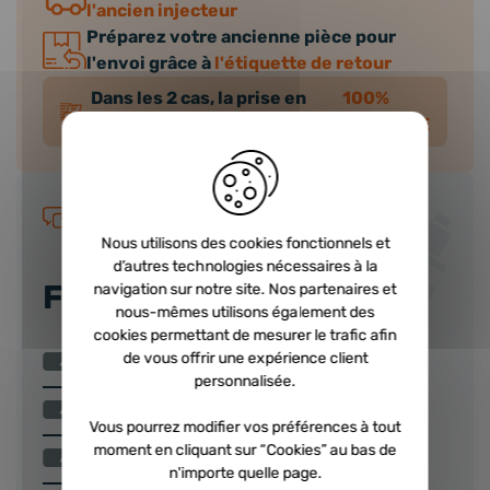
l'ancien injecteur
Préparez votre ancienne pièce pour
l'envoi grâce à
l'étiquette de retour
Dans les 2 cas, la prise en
100%
charge de l'ancienne est
GRATUITE
Guide d'achat
Nous utilisons des cookies fonctionnels et
d’autres technologies nécessaires à la
FAQ INJECTEUR
navigation sur notre site. Nos partenaires et
nous-mêmes utilisons également des
cookies permettant de mesurer le trafic afin
Comment choisir un injecteur ?
de vous offrir une expérience client
personnalisée.
Nos injecteurs échange standard
Vous pourrez modifier vos préférences à tout
moment en cliquant sur “Cookies” au bas de
Qu’est-ce qu’une consigne injecteur ?
n'importe quelle page.