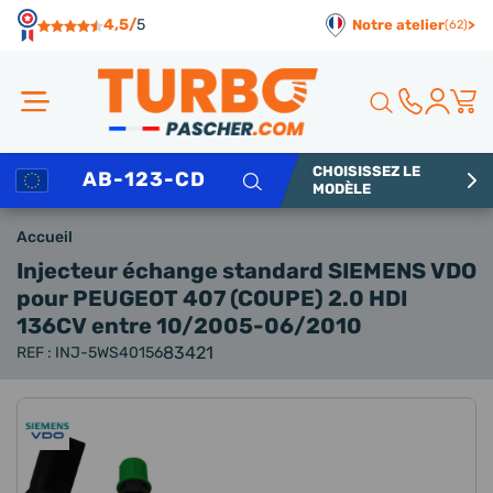
Panneau de gestion des cookies
4,5/
5
Notre atelier
>
(62)
CHOISISSEZ LE
Rechercher
MODÈLE
Accueil
Injecteur échange standard SIEMENS VDO
pour PEUGEOT 407 (COUPE) 2.0 HDI
136CV entre 10/2005-06/2010
83421
REF : INJ-5WS40156